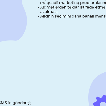
məqsədli marketinq proqramlarını
-
Xidmətlərdən təkrar istifadə etm
azalması;
-
Alıcının seçimini daha bahalı məhs
SMS-in göndərişi;