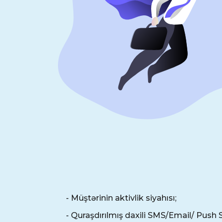
- Müştərinin aktivlik siyahısı;
- Quraşdırılmış daxili SMS/Email/ Push 