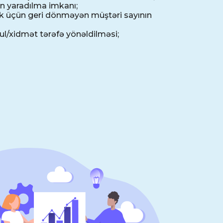
n yaradılma imkanı;
ək üçün geri dönməyən müştəri sayının
ul/xidmət tərəfə yönəldilməsi;