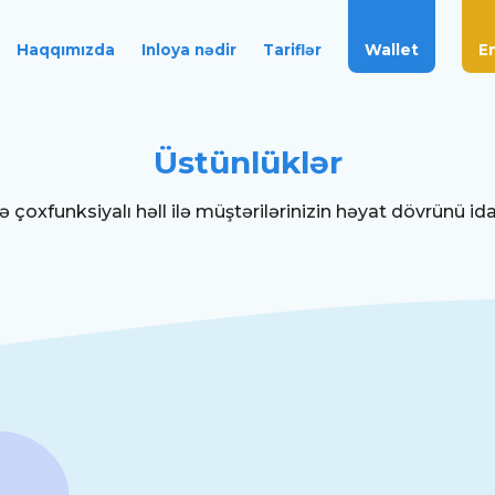
Wallet
E
Haqqımızda
Inloya nədir
Tariflər
Üstünlüklər
ə çoxfunksiyalı həll ilə müştərilərinizin həyat dövrünü ida