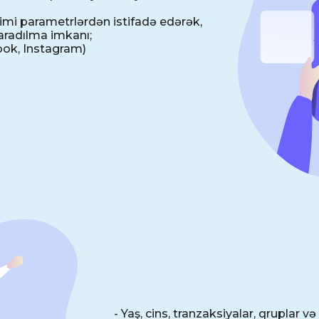
. kimi parametrlərdən istifadə edərək,
aradılma imkanı;
ook, Instagram)
-
Yaş, cins, tranzaksiyalar, qruplar v