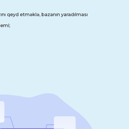
rını qeyd etməklə, bazanın yaradılması
temi;