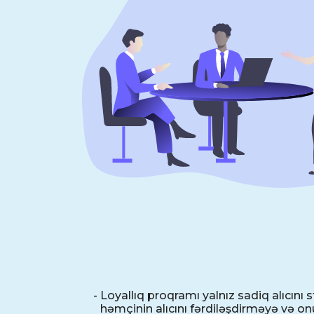
-
Loyallıq proqramı yalnız sadiq alıcını
həmçinin alıcını fərdiləşdirməyə və 