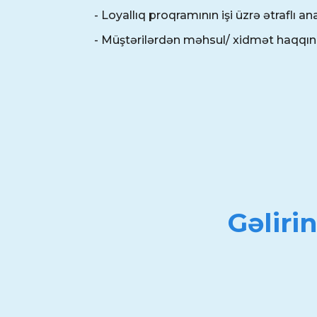
- Loyallıq proqramının işi üzrə ətraflı ana
- Müştərilərdən məhsul/ xidmət haqqınd
Gəliri