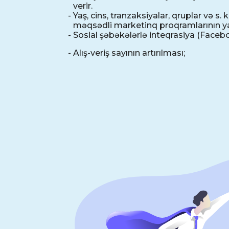
verir.
-
Yaş, cins, tranzaksiyalar, qruplar və s
məqsədli marketinq proqramlarının y
- Sosial şəbəkələrlə inteqrasiya (Faceb
- Alış-veriş sayının artırılması;