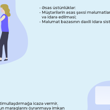
- Əsas üstünlüklər:
-
Müştərilərin əsas şəxsi məlumatla
və idarə edilməsi;
-
Məlumat bazasının daxili idarə sis
 stimullaşdırmağa icazə vermir,
onun maraqlarını öyrənməyə imkan