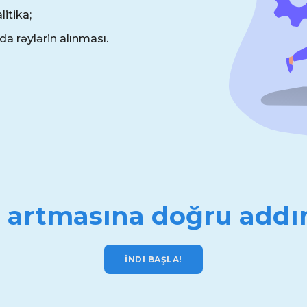
litika;
a rəylərin alınması.
n artmasına doğru addı
İNDI BAŞLA!