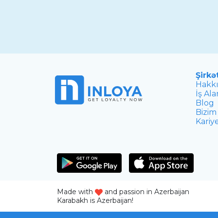
Şirkə
Hakk
İş Ala
Blog
Bizim
Kariy
Made with
and passion in Azerbaijan
Karabakh is Azerbaijan!