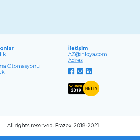
onlar
İletişim
lık
AZ@inloya.com
Adres
ama Otomasyonu
ck
All rights reserved. Frazex. 2018-2021