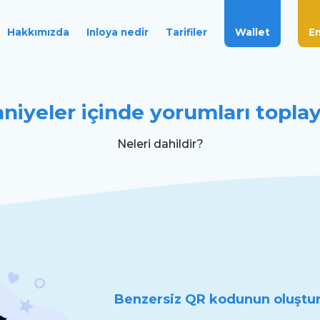
Wallet
En
Hakkımızda
Inloya nedir
Tarifiler
niyeler içinde yorumları topla
Neleri dahildir?
Benzersiz QR kodunun oluştu