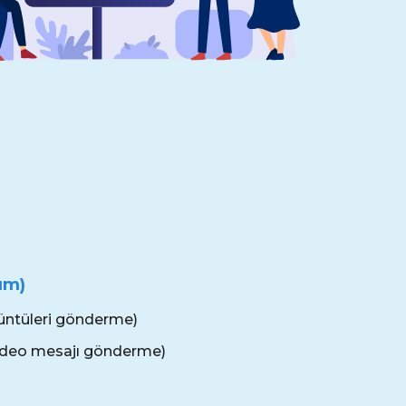
rum)
rüntüleri gönderme)
 video mesajı gönderme)