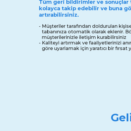
Tüm geri bildirimler ve sonuçlar 
kolayca takip edebilir ve buna gö
artırabilirsiniz.
-
Müşteriler tarafından doldurulan kişis
tabanınıza otomatik olarak eklenir. Bö
müşterilerinizle iletişim kurabilirsiniz
-
Kaliteyi artırmak ve faaliyetlerinizi anı
göre uyarlamak için yaratıcı bir fırsat 
Gel