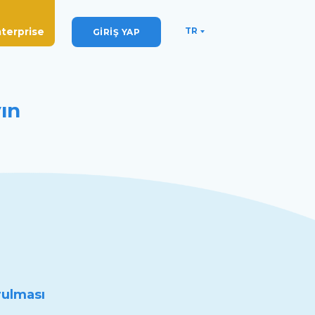
TR
terprise
GİRİŞ YAP
yın
rulması