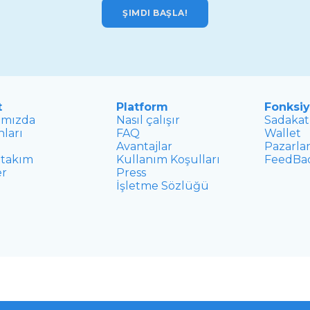
ŞIMDI BAŞLA!
t
Platform
Fonksiy
ımızda
Nasıl çalışır
Sadakat
nları
FAQ
Wallet
Avantajlar
Pazarl
 takım
Kullanım Koşulları
FeedBa
er
Press
İşletme Sözlüğü