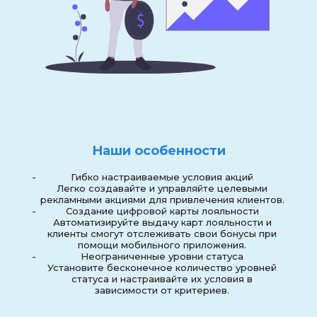
Наши особенности
-
Гибко настраиваемые условия акций
Легко создавайте и управляйте целевыми
рекламными акциями для привлечения клиентов.
-
Создание цифровой карты лояльности
Автоматизируйте выдачу карт лояльности и
клиенты смогут отслеживать свои бонусы при
помощи мобильного приложения.
-
Неограниченные уровни статуса
Установите бесконечное количество уровней
статуса и настраивайте их условия в
зависимости от критериев.