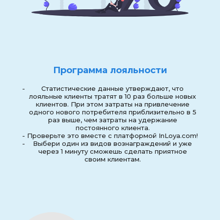
Программа лояльности
-
Статистические данные утверждают, что
лояльные клиенты тратят в 10 раз больше новых
клиентов. При этом затраты на привлечение
одного нового потребителя приблизительно в 5
раз выше, чем затраты на удержание
постоянного клиента.
- Проверьте это вместе с платформой InLoya.com!
-
Выбери один из видов вознаграждений и уже
через 1 минуту сможешь сделать приятное
своим клиентам.