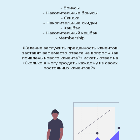
- Бонусы
- Накопительные бонусы
- Скидки
- Накопительные скидки
- Кэшбэк
- Накопительный кешбэк
- Membership
Желание заслужить преданность клиентов
заставят вас вместо ответа на вопрос «Как
привлечь нового клиента?» искать ответ на
«Сколько я могу продать каждому из своих
постоянных клиентов?».